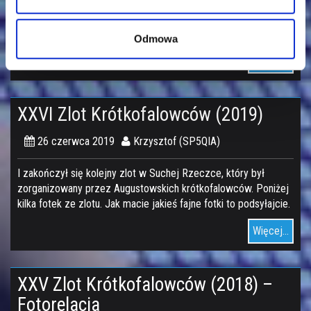
Kolejne XXVII spotkanie zakończone. Trochę w trudnych
czasowo czasach ale daliście radę, za co dziękujemy. Poniżej
kilka fotek
Odmowa
Więcej...
XXVI Zlot Krótkofalowców (2019)
26 czerwca 2019
Krzysztof (SP5QIA)
I zakończył się kolejny zlot w Suchej Rzeczce, który był
zorganizowany przez Augustowskich krótkofalowców. Poniżej
kilka fotek ze zlotu. Jak macie jakieś fajne fotki to podsyłajcie.
Więcej...
XXV Zlot Krótkofalowców (2018) –
Fotorelacja