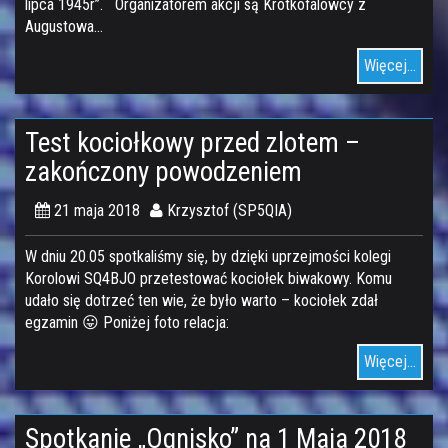
lipca 1945r”. Organizatorem akcji są Krótkofalowcy z
Augustowa…
Więcej...
Test kociołkowy przed zlotem –
zakończony powodzeniem
21 maja 2018
Krzysztof (SP5QIA)
W dniu 20.05 spotkaliśmy się, by dzięki uprzejmości kolegi
Korolowi SQ4BJO przetestować kociołek biwakowy. Komu
udało się dotrzeć ten wie, że było warto – kociołek zdał
egzamin 😛 Poniżej foto relacja:
Więcej...
Spotkanie „Ognisko” na 1 Maja 2018