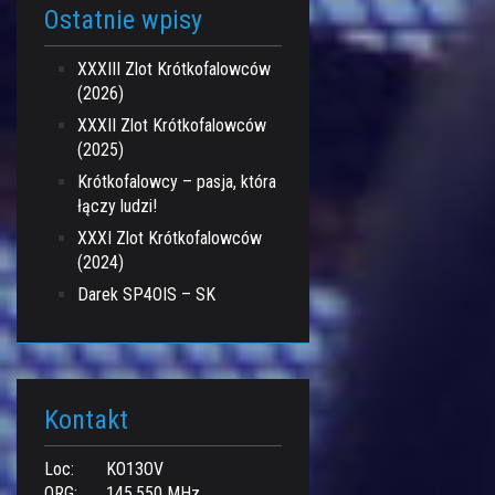
Ostatnie wpisy
XXXIII Zlot Krótkofalowców
(2026)
XXXII Zlot Krótkofalowców
(2025)
Krótkofalowcy – pasja, która
łączy ludzi!
XXXI Zlot Krótkofalowców
(2024)
Darek SP4OIS – SK
Kontakt
Loc:
KO13OV
QRG:
145.550 MHz