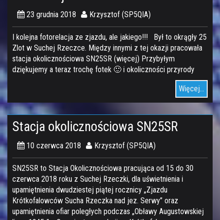
23 grudnia 2018
Krzysztof (SP5QIA)
I kolejna fotorelacja ze zjazdu, ale jakiego!!! Był to okrągły 25
Zlot w Suchej Rzeczce. Między innymi z tej okazji pracowała
stacja okolicznościowa SN25SR (więcej) Przybyłym
dziękujemy a teraz trochę fotek 🙂 i okoliczności przyrody
Więcej...
Stacja okolicznościowa SN25SR
10 czerwca 2018
Krzysztof (SP5QIA)
SN25SR to Stacja Okolicznościowa pracująca od 15 do 30
czerwca 2018 roku z Suchej Rzeczki, dla uświetnienia i
upamiętnienia dwudziestej piątej rocznicy „Zjazdu
Krótkofalowców Sucha Rzeczka nad jez. Serwy” oraz
upamiętnienia ofiar poległych podczas „Obławy Augustowskiej