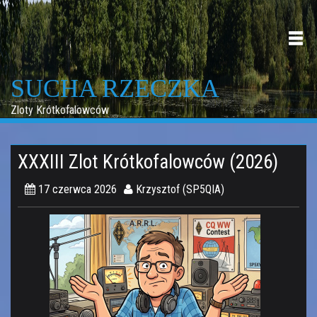
Skip
to
content
SUCHA RZECZKA
Zloty Krótkofalowców
XXXIII Zlot Krótkofalowców (2026)
17 czerwca 2026
Krzysztof (SP5QIA)