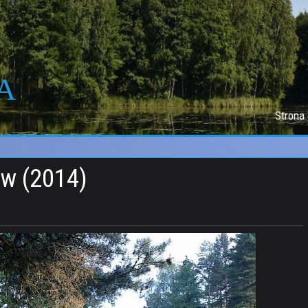
A
Strona
ów (2014)