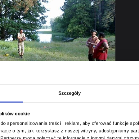
„Krótkofalarska Noc Świętojańska” przeszedł już do historii :-(.
wiec, aurą, odwiedziło nas wielu krótkofalowców, również z
Szczegóły
niezawodni goście z SP4, SP5, SP7, ale też po raz pierwszy nowi
 SP8, a nawet z USA!
 plików cookie
 tematów, związanych z naszym hobby, ale nie tylko ;-P
rę możliwości i dostępu do
do spersonalizowania treści i reklam, aby oferować funkcje sp
chej Rzeczce, będziemy
ormacje o tym, jak korzystasz z naszej witryny, udostępniamy p
anizować Suchą Rzeczkę Bis,
Partnerzy mogą połączyć te informacje z innymi danymi otrzym