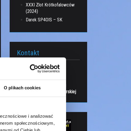
XXXI Zlot Krótkofalowców
(2024)
Darek SP4OIS – SK
Kontakt
Loc:
KO13OV
QRG:
145.550 MHz
Tu jesteśmy - kliknij
O plikach cookies
Wracamy do Bazy Harcerskiej
ołecznościowe i analizować
artnerom społecznościowym,
anymi od Ciebie lub