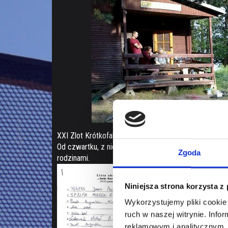
XXI Zlot Krótkofalowców w Suchej Rzeczce pod nazwą 
Od czwartku, z niezbyt może sprzyjającą, jak na czer
Zgoda
rodzinami.
Byli to stali i 
Koledzy z SP4,
Niniejsza strona korzysta z
Poruszono wiele
Na pewno w mia
Wykorzystujemy pliki cookie 
Bazy ZHP w Su
ruch w naszej witrynie. Inf
próbowali zorg
reklamowym i analitycznym. 