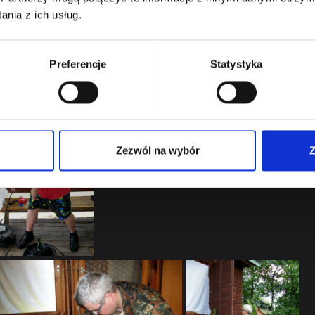
nia z ich usług.
yjna Suchej Rzeczki planuje
oku na G4W.
aniu to czas pokaże.
Preferencje
Statystyka
eterze.
s
Zezwól na wybór
Z